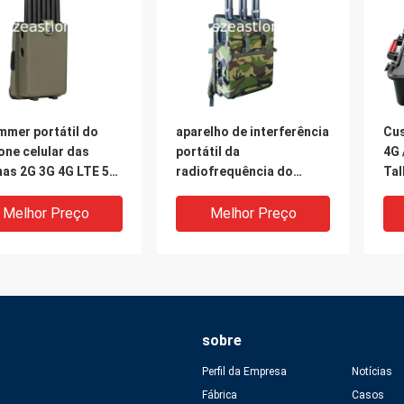
mmer portátil do
aparelho de interferência
Cu
one celular das
portátil da
4G 
nas 2G 3G 4G LTE 5G
radiofrequência do
Tal
 com a obstrução do
jammer RCIED do
por
 da frequência
telefone celular do rádio
pot
Melhor Preço
Melhor Preço
aelevada FM do VHF
de 80m
PS
sobre
Perfil da Empresa
Notícias
Fábrica
Casos