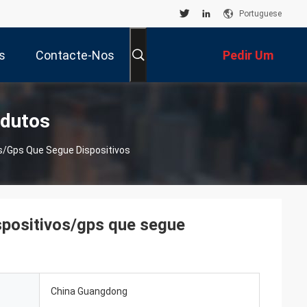
Portuguese
s
Contacte-Nos
Pedir Um
Orçamento
odutos
os/gps Que Segue Dispositivos
spositivos/gps que segue
China Guangdong