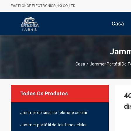
EASTLONGE ELECTRONICS(HK) CO.,LTD
Casa
Jamme
Casa
/
Jammer Portátil Do Te
Todos Os Produtos
4G
di
Jammer do sinal do telefone celular
Jammer portátil do telefone celular