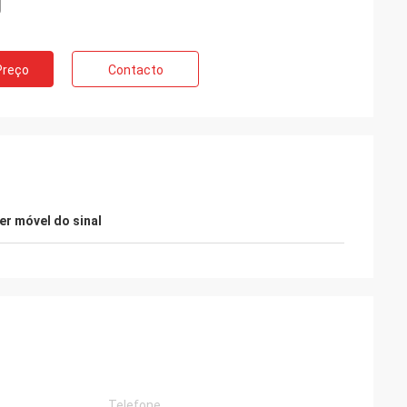
Preço
Contacto
nadá
nhuns problemas
r móvel do sinal