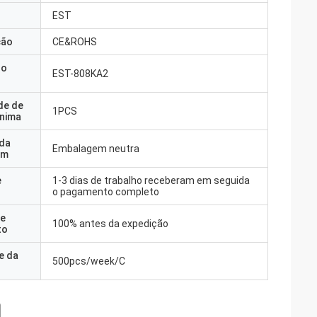
EST
ção
CE&ROHS
do
EST-808KA2
de de
1PCS
nima
 da
Embalagem neutra
em
e
1-3 dias de trabalho receberam em seguida
o pagamento completo
e
100% antes da expedição
to
e da
500pcs/week/C