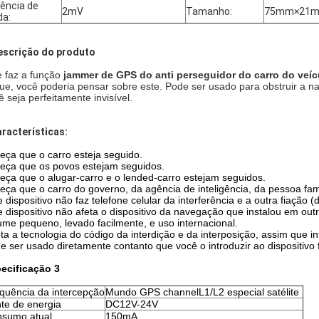
ência de
2mV
Tamanho:
75mm×21
da:
escrição do produto
 faz a função
jammer de GPS do anti perseguidor do carro do veíc
ue, você poderia pensar sobre este. Pode ser usado para obstruir a n
ê seja perfeitamente invisível.
aracterísticas:
eça que o carro esteja seguido.
eça que os povos estejam seguidos.
eça que o alugar-carro e o lended-carro estejam seguidos.
eça que o carro do governo, da agência de inteligência, da pessoa famo
 dispositivo não faz telefone celular da interferência e a outra fiação (d
e dispositivo não afeta o dispositivo da navegação que instalou em outr
ume pequeno, levado facilmente, e uso internacional.
ta a tecnologia do código da interdição e da interposição, assim que in
e ser usado diretamente contanto que você o introduzir ao dispositivo
ecificação 3
quência da intercepção
Mundo GPS channelL1/L2 especial satélite
te de energia
DC12V-24V
sumo atual
150mA