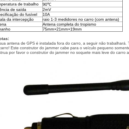
peratura de trabalho
90℃
ência de saída
2mV
ecificação do fusível
10A
ala da intercepção
raio 1-3 medidores no carro (com antena)
ena
Antena completa do tropismo
manho
75mm×21mm×19mm
otas:
sua antena de GPS é instalada fora do carro, a seguir não trabalhará
carro! Este construtor do jammer cabe para o veículo pequeno somen
trua por favor o construtor do jammer no soquete mais leve do carro a