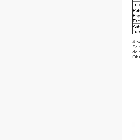
Tem
Pot
Esp
Esc
Ant
Ta
4
n
Se 
do 
Obs