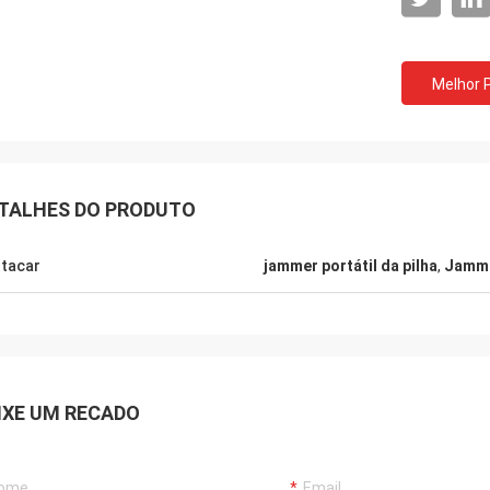
Melhor 
Hamadivo-França
Lança-Ca
or vendedor, boa transação e prazo
transporte rápido e ne
rega rápido
TALHES DO PRODUTO
tacar
jammer portátil da pilha
,
Jamme
IXE UM RECADO