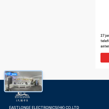
27 ja
telef
ante
WIFI
rádio
ultr
de G
EASTLONGE ELECTRONICS(HK) CO.,LTD