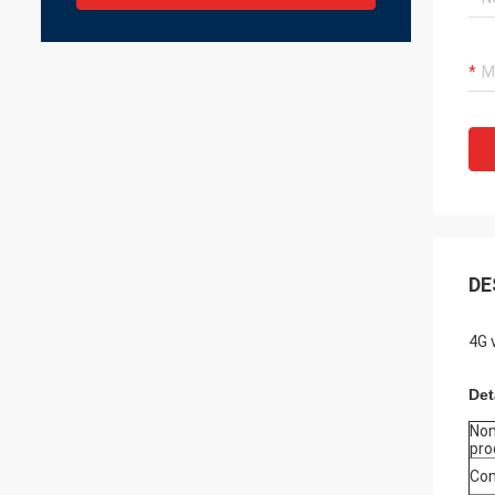
DE
4G 
Det
No
pro
Con