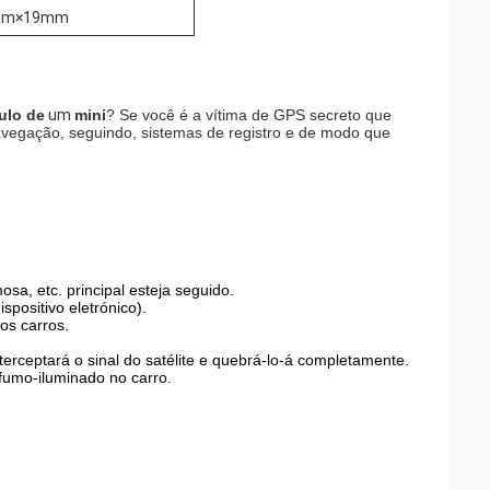
mm×19mm
ulo de
um
mini
? Se você é a vítima de GPS secreto que
avegação, seguindo, sistemas de registro e de modo que
sa, etc. principal esteja seguido.
ispositivo eletrónico).
os carros.
terceptará o sinal do satélite e quebrá-lo-á completamente.
 fumo-iluminado no carro.