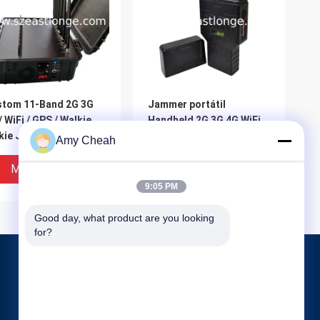
stom 11-Band 2G 3G
Jammer portátil
/ WiFi / GPS / Walkie
Handheld 2G 3G 4G WiFi
kie Jammer de sinal
Bluetooth do telefone
Amy Cheah
tátil 60W de alta
celular 1600MHZ
ência
Melhor Preço
Melhor Preço
9:05 PM
Good day, what product are you looking 
for?
Produtos
Jammer do sinal do telefone celular
Jammer portátil do telefone celular