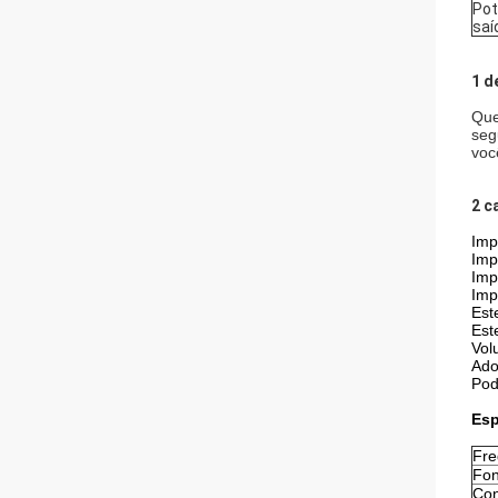
Pot
saí
1 d
Que
seg
voc
2 c
Imp
Imp
Imp
Imp
Este
Est
Vol
Ado
Pod
Esp
Fre
Fon
Con