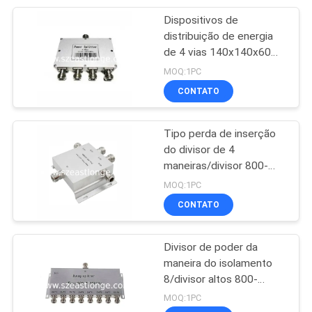
Dispositivos de
28
distribuição de energia
Análise de detecção
de 4 vias 140x140x60
mm Acessórios de
MOQ:1PC
de sinal
comunicações
CONTATO
Tipo perda de inserção
do divisor de 4
maneiras/divisor 800-
15
2500mhz ≤6.1db de
MOQ:1PC
Rede de
poder
CONTATO
Comunicação Sem
Divisor de poder da
Fio
maneira do isolamento
8/divisor altos 800-
2500MHZ do poder,
MOQ:1PC
conector N-fêmea