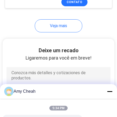
CONTATO
128
Módulo do
amplificador de
Veja mais
potência
Deixe um recado
Ligaremos para você em breve!
33
Acessórios de
comunicações
Amy Cheah
5:34 PM