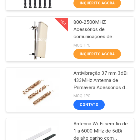
FÁBRICA
INQUÉRITO AGORA
HOT
800-2500MHZ
CONTROLE
38
Acessórios de
DA
comunicações de
Jammer do UAV do
QUALIDADE
antenas de painéis
MOQ:1PC
zangão
internos / externos
INQUÉRITO AGORA
CONTACTE-
Antivibração 37 mm 3dBi
NOS
433MHz Antenna de
Primavera Acessórios de
38
NOTÍCIA
Comunicação
MOQ:1PC
Jammer do poder
CONTATO
CASOS
superior
Antenna Wi-Fi sem fio de
1 a 6000 MHz de 5dBi
SOLICITE UM
de alto ganho com