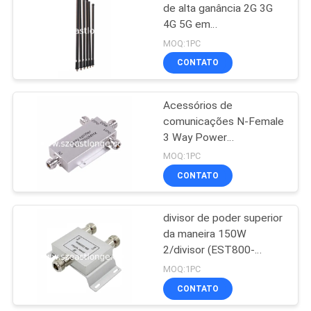
de alta ganância 2G 3G
4G 5G em
21
plástico/metal/fibra de
MOQ:1PC
vidro
Jammer da
CONTATO
gravação audio
Acessórios de
comunicações N-Female
3 Way Power
Divider/Splitter
MOQ:1PC
CONTATO
47
divisor de poder superior
jammer 5G
da maneira 150W
2/divisor (EST800-
2500MHZ),
MOQ:1PC
90x85x30mm
CONTATO