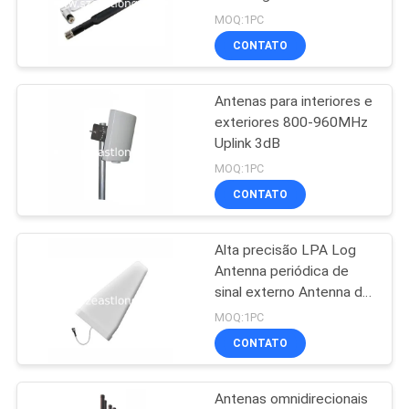
ORÇAMENTO
conector SMA/IPEX
MOQ:1PC
CONTATO
74
MAPA
Jammer do sinal de
Antenas para interiores e
DO
exteriores 800-960MHz
GPS
SITE
Uplink 3dB
MOQ:1PC
PRIVACY
CONTATO
POLICY
Alta precisão LPA Log
39
Antenna periódica de
Jammer de controle
sinal externo Antenna de
reforço
MOQ:1PC
remoto
CONTATO
Antenas omnidirecionais