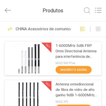
-
2026
EASTLONGE
Produtos
ELECTRONICS(HK)
CO.,LTD.
All
Rights
LAR
Reserved.
161
CHINA Acessórios de comunicações
Jammer do sinal do
PRODUTOS
telefone celular
HOT
1-6000MHz 5dBi FRP
Omni Directional Antenna
VÍDEOS
para interferência de
sinal
MOQ:500 PCes
SOBRE
INQUÉRITO AGORA
89
NÓS
Jammer portátil do
HOT
Antenna omnidirecional
de fibra de vidro de alto
VISITA
telefone celular
ganho 9dBi 1-6000MHz
À
Tipo N
MOQ:1PC