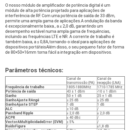
O nosso módulo de amplificador de potência digital é um
módulo de alta potência projetado para aplicações de
interferência de RF. Com uma potência de saída de 33 dBm,
permite uma ampla gama de aplicações.A ondulação da banda
é excepcionalmente baixa., a ≤ 2,0 dB, garantindo um
desempenho estável numa ampla gama de frequências,
incluindo as frequências LTE e NR. A corrente de trabalho é
também baixa, a ≤ 0,8A,tornando-o ideal para aplicações de
dispositivos portáteisAlém disso, o seu pequeno fator de forma
de 80×50×16mm torna fácil a integração em dispositivos.
Parâmetros técnicos:
Canal de
Canal de
transmissão (PA)
recepção (LNA)
Frequência de trabalho
1805-1880MHz
1710-1785 MHz
Potência de saída
43 ± 1 dBm
-10 ± 1 dBm
Ganho
50 ± 1 dB
25 ± 1 dB
Ganho
Ajuste
R
Angé
≥ 25 dB
≥ 25 dB
Ganho
Ajuste
S
TEP
1 dB
1 dB
ALC
≥ 10 dB
/
Passband Ripple
≤ 2,0 dB
≤ 2,0 dB
ACPR
≤ 40 dBc
/
Vector
A
Multiplicidade
E
rror (EVM)
≤ 5%
/
Ruído
F
igure
/
≤1,8 dB