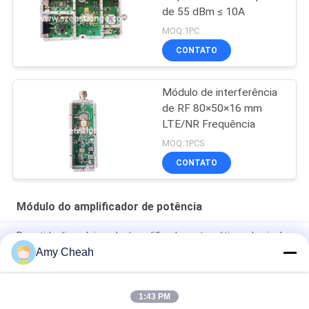
de 55 dBm ≤ 10A
MOQ:1PC
CONTATO
Módulo de interferência
de RF 80×50×16 mm
LTE/NR Frequência
MOQ:1PCS
CONTATO
Módulo do amplificador de potência
Repetidor/impulsionador/amplificador automáticos do sinal
do telefone celular para viajar
Amy Cheah
Repetidor 3G de Mini Portable Cell Phone Signal
1:43 PM
Impulsionador/repetidor/amplificador EST-GSM990 do sinal da