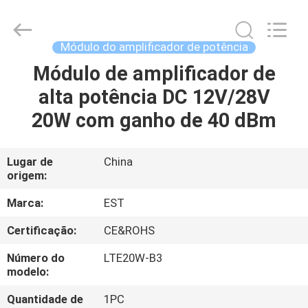
-
2026
EASTLONGE
ELECTRONICS(HK)
CO.,LTD.
Módulo do amplificador de potência
All
Rights
Módulo de amplificador de
LAR
Reserved.
alta potência DC 12V/28V
PRODUTOS
20W com ganho de 40 dBm
VÍDEOS
Lugar de
China
origem:
SOBRE
Marca:
EST
NÓS
Certificação:
CE&ROHS
Número do
LTE20W-B3
VISITA
modelo:
À
Quantidade de
1PC