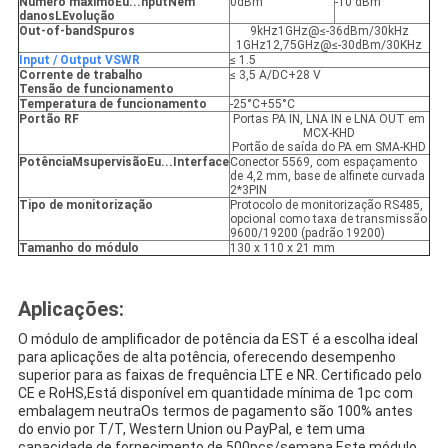
Número máximo
Eu...
nput
N
em
0dBm
-10 dBm
danos
L
Evolução
Out-of-band
S
puros
9kHz1GHz@≤-36dBm/30kHz
1GHz12,75GHz@≤-30dBm/30KHz
Input / Output VSWR
≤ 1.5
Corrente de trabalho
≤ 3,5 A/DC+28 V
Tensão de funcionamento
Temperatura de funcionamento
-25°C+55°C
Portão RF
Portas PA IN, LNA IN e LNA OUT em
MCX-KHD
Portão de saída do PA em SMA-KHD
Potência
M
supervisão
Eu...
Interface
Conector 5569, com espaçamento
de 4,2 mm, base de alfinete curvada
2*3PIN
Tipo de monitorização
Protocolo de monitorização RS485,
opcional como taxa de transmissão
9600/19200 (padrão 19200)
Tamanho do módulo
130 x 110 x 21 mm
Aplicações:
O módulo de amplificador de potência da EST é a escolha ideal
para aplicações de alta potência, oferecendo desempenho
superior para as faixas de frequência LTE e NR. Certificado pelo
CE e RoHS,Está disponível em quantidade mínima de 1pc com
embalagem neutraOs termos de pagamento são 100% antes
do envio por T/T, Western Union ou PayPal, e tem uma
capacidade de fornecimento de 500pcs/semana.Este módulo