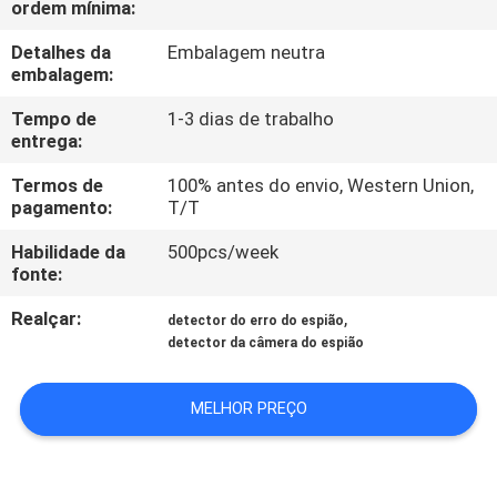
ordem mínima:
FÁBRICA
Detalhes da
Embalagem neutra
embalagem:
CONTROLE
DA
Tempo de
1-3 dias de trabalho
entrega:
QUALIDADE
Termos de
100% antes do envio, Western Union,
pagamento:
T/T
CONTACTE-
Habilidade da
500pcs/week
NOS
fonte:
Realçar:
,
detector do erro do espião
NOTÍCIA
detector da câmera do espião
CASOS
MELHOR PREÇO
SOLICITE UM