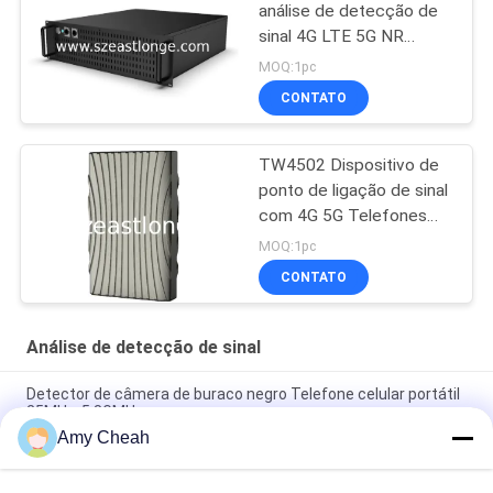
análise de detecção de
sinal 4G LTE 5G NR
montado no veículo
MOQ:1pc
CONTATO
TW4502 Dispositivo de
ponto de ligação de sinal
com 4G 5G Telefones
móveis IMSI Collection
MOQ:1pc
CONTATO
Análise de detecção de sinal
Detector de câmera de buraco negro Telefone celular portátil
25MHz-5.8GMHz
Amy Cheah
TF401-B1 4G LTE Airport Signal Data Collector com aquisição
e análise de dados