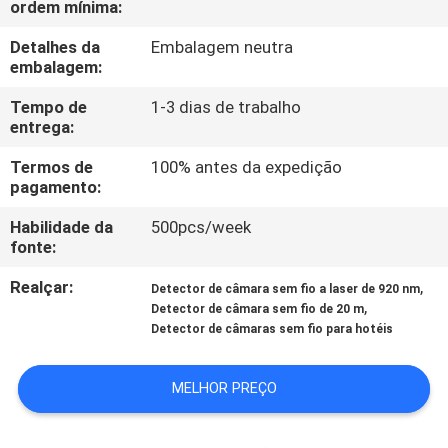
ordem mínima:
FÁBRICA
Detalhes da
Embalagem neutra
embalagem:
CONTROLE
DA
Tempo de
1-3 dias de trabalho
entrega:
QUALIDADE
Termos de
100% antes da expedição
pagamento:
CONTACTE-
Habilidade da
500pcs/week
NOS
fonte:
Realçar:
,
Detector de câmara sem fio a laser de 920 nm
NOTÍCIA
,
Detector de câmara sem fio de 20 m
Detector de câmaras sem fio para hotéis
CASOS
MELHOR PREÇO
SOLICITE UM