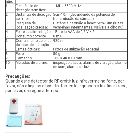
não.
1
Frequência de
1 MHz-6500 MHz
detecção sem fios:
2
Distância de detecção
5cm-10m (dependendo da potência de
sem fios:
transmissão da câmara)
3
Pesquisa de
Distância de visão a laser: 5cm-10m (luzes
localização precisa:
vermelhas intermitentes, visíveis a olho nu)
4
Fonte de alimentação:
1Bateria AAA de 0,5 V × 2
5
Consumo corrente:
8 mA
6
Comprimento de onda
920 nm
do laser de detecção:
7
Lentes ópticas:
Filtros de utilização especial
8
Peso:
50 g
9
Tamanho:
108 × 48 × 18 mm
10
Métodos de alarme:
inspecção a laser, alarme de vibração, alarme
de som, alarme de luz
Precauções:
Quando este detector de RF emitir luz infravermelha forte, por
favor, não atinja os olhos diretamente e quando a luz ficar fraca,
por favor, carregue a tempo.