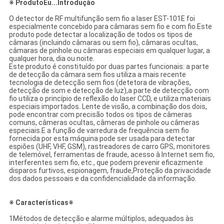
※ Produto
Eu...
Introdução
O detector de RF multifunção sem fio a laser EST-101E foi
especialmente concebido para câmaras sem fio e com fio.Este
produto pode detectar a localização de todos os tipos de
câmaras (incluindo câmaras ou sem fio), câmaras ocultas,
câmaras de pinhole ou câmaras especiais em qualquer lugar, a
qualquer hora, dia ou noite.
Este produto é constituído por duas partes funcionais: a parte
de detecção da câmara sem fios utiliza a mais recente
tecnologia de detecção sem fios (detetora de vibrações,
detecção de som e detecção de luz),a parte de detecção com
fio utiliza o princípio de reflexão do laser CCD, e utiliza materiais
especiais importados. Lente de visão, a combinação dos dois,
pode encontrar com precisão todos os tipos de câmeras
comuns, câmeras ocultas, câmeras de pinhole ou câmeras
especiais.E a função de varredura de frequência sem fio
fornecida por esta máquina pode ser usada para detectar
espiões (UHF, VHF, GSM), rastreadores de carro GPS, monitores
de telemóvel, ferramentas de fraude, acesso à Internet sem fio,
interferentes sem fio, etc., que podem prevenir eficazmente
disparos furtivos, espionagem, fraude,Proteção da privacidade
dos dados pessoais e da confidencialidade da informação.
※ Características※
1Métodos de detecção e alarme múltiplos, adequados às