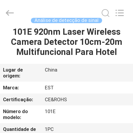
-
2026
EASTLONGE
ELECTRONICS(HK)
CO.,LTD.
Análise de detecção de sinal
All
Rights
101E 920nm Laser Wireless
LAR
Reserved.
Camera Detector 10cm-20m
PRODUTOS
Multifuncional Para Hotel
VÍDEOS
Lugar de
China
origem:
SOBRE
Marca:
EST
NÓS
Certificação:
CE&ROHS
Número do
101E
VISITA
modelo:
À
Quantidade de
1PC