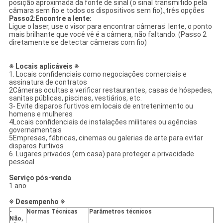
posição aproximada da fonte de sinal (o sinal transmitido pela
câmara sem fio e todos os dispositivos sem fio).,três opções
Passo
2
:
Encontre a lente
:
Ligue o laser, use o visor para encontrar câmeras ̇ lente, o ponto
mais brilhante que você vê é a câmera, não faltando. (Passo 2
diretamente se detectar câmeras com fio)
※ Locais aplicáveis ※
1. Locais confidenciais como negociações comerciais e
assinatura de contratos
2Câmeras ocultas a verificar restaurantes, casas de hóspedes,
sanitas públicas, piscinas, vestiários, etc.
3- Evite disparos furtivos em locais de entretenimento ou
homens e mulheres
4Locais confidenciais de instalações militares ou agências
governamentais
5Empresas, fábricas, cinemas ou galerias de arte para evitar
disparos furtivos
6. Lugares privados (em casa) para proteger a privacidade
pessoal
Serviço pós-venda
1 ano
※ Desempenho ※
-
Normas Técnicas
Parâmetros técnicos
Não,