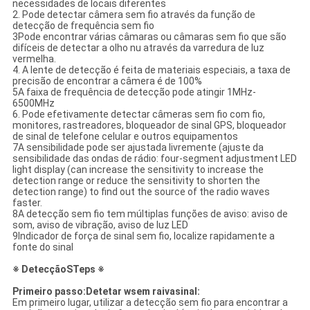
necessidades de locais diferentes
2. Pode detectar câmera sem fio através da função de
detecção de frequência sem fio
3Pode encontrar várias câmaras ou câmaras sem fio que são
difíceis de detectar a olho nu através da varredura de luz
vermelha.
4. A lente de detecção é feita de materiais especiais, a taxa de
precisão de encontrar a câmera é de 100%
5A faixa de frequência de detecção pode atingir 1MHz-
6500MHz
6. Pode efetivamente detectar câmeras sem fio com fio,
monitores, rastreadores, bloqueador de sinal GPS, bloqueador
de sinal de telefone celular e outros equipamentos
7A sensibilidade pode ser ajustada livremente (ajuste da
sensibilidade das ondas de rádio: four-segment adjustment LED
light display (can increase the sensitivity to increase the
detection range or reduce the sensitivity to shorten the
detection range) to find out the source of the radio waves
faster.
8A detecção sem fio tem múltiplas funções de aviso: aviso de
som, aviso de vibração, aviso de luz LED
9Indicador de força de sinal sem fio, localize rapidamente a
fonte do sinal
※ Detecção
S
Teps ※
Primeiro passo:
Detetar w
sem raiva
sinal:
Em primeiro lugar, utilizar a detecção sem fio para encontrar a