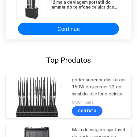
12 mala de viagem portátil do
jammer do telefone celular das
faixas 3G 4G 5G para exterior
interno
Continue
Top Produtos
poder superior das faixas
150W do jammer 22 do
sinal do telefone celular
de 4G 5G WIFI
MOQ:1 parte
CONTATO
Mala de viagem ajustável
do poder superior do