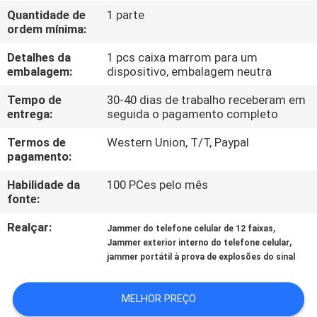
FÁBRICA
Quantidade de
1 parte
ordem mínima:
CONTROLE
Detalhes da
1 pcs caixa marrom para um
embalagem:
dispositivo, embalagem neutra
DA
QUALIDADE
Tempo de
30-40 dias de trabalho receberam em
entrega:
seguida o pagamento completo
Termos de
Western Union, T/T, Paypal
CONTACTE-
pagamento:
NOS
Habilidade da
100 PCes pelo mês
fonte:
NOTÍCIA
Realçar:
,
Jammer do telefone celular de 12 faixas
,
Jammer exterior interno do telefone celular
jammer portátil à prova de explosões do sinal
CASOS
MELHOR PREÇO
SOLICITE UM