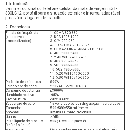
1. Introdução
Jammer do sinal do telefone celular da mala de viagem EST-
830LC12, portátil para a situação exterior e interna, adaptável
para vários lugares de trabalho.
2. Tecnologia
Escala de frequência
1. CDMA 870-880
(disponíveis
2. DCS 1805-1920
personalizados)
3. G/M 930-960
4. TD-SCDMA 2010-2025
5. CDMA2000/WCDMA 2110-2170
6. 4G1 2300-2400
7. 2.4G WIFI 2400-2485
8. 4G2 2515-2675
9. 5G1 3300-3600
10. 5G2 4800-5000
11. 5.2G WIFI 5100-5350
12. 5.8G WIFI 5715-5865
Potência de saída total
800W
Fornecedor do poder
220VAC --27VDC/150A
Consumo de potência
≤3000W
Humidade relativa
≤85%
Temperatura
-30℃ a 60℃
Suposição do calor
16 ventiladores de refrigeração incorporados
Tamanho
590x580x550 milímetro
Antenas
antenas Omni-direcionais
Ganho
≥7dBi
Peso líquido do produto
50Kg (exclua o pacote)
(anfitrião único)
Manutenção
Os solventes químicos são proibidos, não