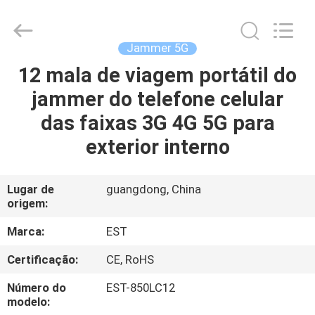
-
2026
EASTLONGE
ELECTRONICS(HK)
CO.,LTD.
Jammer 5G
All
Rights
12 mala de viagem portátil do
LAR
Reserved.
jammer do telefone celular
PRODUTOS
das faixas 3G 4G 5G para
exterior interno
VÍDEOS
Lugar de
guangdong, China
origem:
SOBRE
NÓS
Marca:
EST
Certificação:
CE, RoHS
VISITA
Número do
EST-850LC12
À
modelo: