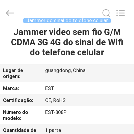
-
2026
EASTLONGE
ELECTRONICS(HK)
CO.,LTD.
Jammer do sinal do telefone celular
All
Rights
Jammer video sem fio G/M
LAR
Reserved.
CDMA 3G 4G do sinal de Wifi
PRODUTOS
do telefone celular
VÍDEOS
Lugar de
guangdong, China
origem:
SOBRE
Marca:
EST
NÓS
Certificação:
CE, RoHS
Número do
EST-808P
VISITA
modelo:
À
Quantidade de
1 parte