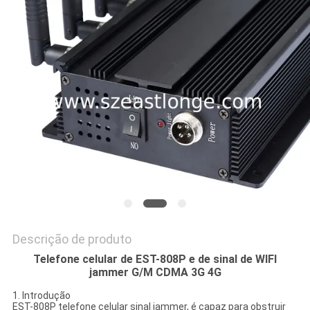
ORÇAMENTO
MAPA
DO
SITE
PRIVACY
POLICY
Descrição de produto
Telefone celular de EST-808P e de sinal de WIFI
jammer G/M CDMA 3G 4G
1. Introdução
EST-808P telefone celular sinal jammer, é capaz para obstruir