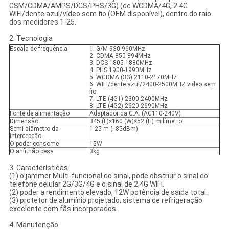
GSM/CDMA/AMPS/DCS/PHS/3G) (de WCDMA/4G, 2.4G
WIFI/dente azul/vídeo sem fio (OEM disponível), dentro do raio
dos medidores 1-25.
2. Tecnologia
Escala de frequência
1. G/M 930-960MHz
2. CDMA 850-894MHz
3. DCS 1805-1880MHz
4. PHS 1900-1990MHz
5. WCDMA (3G) 2110-2170MHz
6. WIFI/dente azul/2400-2500MHZ video sem
fio
7. LTE (4G1) 2300-2400MHz
8. LTE (4G2) 2620-2690MHz
Fonte de alimentação
Adaptador da C.A. (AC110-240V)
Dimensão
345 (L)×160 (W)×52 (H) milímetro
Semi-diâmetro da
1-25 m (- 85dBm)
intercepção
O poder consome
15W
O anfitrião pesa
3kg
3. Características
(1) o jammer Multi-funcional do sinal, pode obstruir o sinal do
telefone celular 2G/3G/4G e o sinal de 2.4G WIFI.
(2) poder a rendimento elevado, 12W potência de saída total.
(3) protetor de alumínio projetado, sistema de refrigeração
excelente com fãs incorporados.
4. Manutenção