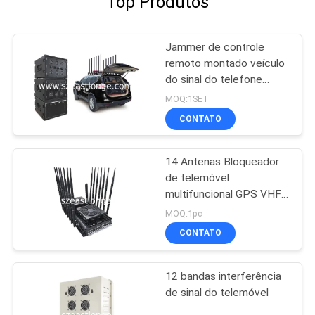
Top Produtos
Jammer de controle
remoto montado veículo
do sinal do telefone
celular da G/M 3G 4G
MOQ:1SET
LTE 5G WIFI GPS
CONTATO
14 Antenas Bloqueador
de telemóvel
multifuncional GPS VHF
UHF Interferência 5-80m
MOQ:1pc
CONTATO
12 bandas interferência
de sinal do telemóvel