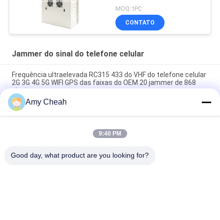
MOQ:1PC
CONTATO
Jammer do sinal do telefone celular
Frequência ultraelevada RC315 433 do VHF do telefone celular
2G 3G 4G 5G WIFI GPS das faixas do OEM 20 jammer de 868
sinais
Amy Cheah
40W poder médio 1-50m jammer do sinal do telefone celular
de 8 canais para a prisão
9:40 PM
Construtor Omni-direcional interno do jammer 33dBm 4Band
do sinal do telefone de Ellular
Good day, what product are you looking for?
Categorias populares
Todos
Jammer Do Sinal Do 
Jammer Portátil Do 
Telefone Celular
Telefone Celular