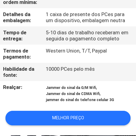
ordem mínima:
FÁBRICA
Detalhes da
1 caixa de presente dos PCes para
embalagem:
um dispositivo, embalagem neutra
CONTROLE
DA
Tempo de
5-10 dias de trabalho receberam em
entrega:
seguida o pagamento completo
QUALIDADE
Termos de
Western Union, T/T, Paypal
pagamento:
CONTACTE-
Habilidade da
10000 PCes pelo mês
NOS
fonte:
Realçar:
,
Jammer do sinal da G/M Wifi
NOTÍCIA
,
Jammer do sinal de CDMA Wifi
jammer do sinal do telefone celular 3G
CASOS
MELHOR PREÇO
SOLICITE UM