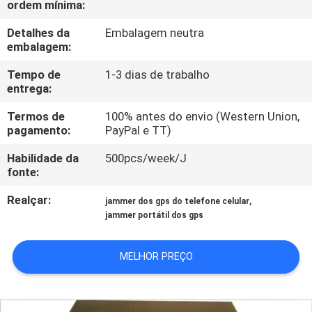
ordem mínima:
FÁBRICA
Detalhes da
Embalagem neutra
embalagem:
CONTROLE
DA
Tempo de
1-3 dias de trabalho
entrega:
QUALIDADE
Termos de
100% antes do envio (Western Union,
pagamento:
PayPal e TT)
CONTACTE-
Habilidade da
500pcs/week/J
NOS
fonte:
Realçar:
,
jammer dos gps do telefone celular
NOTÍCIA
jammer portátil dos gps
CASOS
MELHOR PREÇO
SOLICITE UM