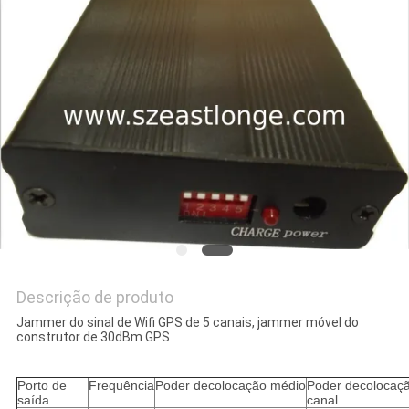
ORÇAMENTO
MAPA
DO
SITE
PRIVACY
POLICY
Descrição de produto
Jammer do sinal de Wifi GPS de 5 canais, jammer móvel do
construtor de 30dBm GPS
Porto de
Frequência
Poder decolocação médio
Poder decolocaç
saída
canal