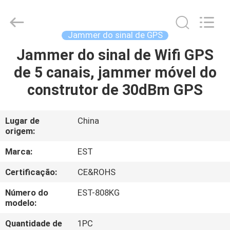
-
2026
EASTLONGE
ELECTRONICS(HK)
CO.,LTD.
Jammer do sinal de GPS
All
Rights
Jammer do sinal de Wifi GPS
LAR
Reserved.
de 5 canais, jammer móvel do
PRODUTOS
construtor de 30dBm GPS
VÍDEOS
Lugar de
China
origem:
SOBRE
Marca:
EST
NÓS
Certificação:
CE&ROHS
Número do
EST-808KG
VISITA
modelo:
À
Quantidade de
1PC