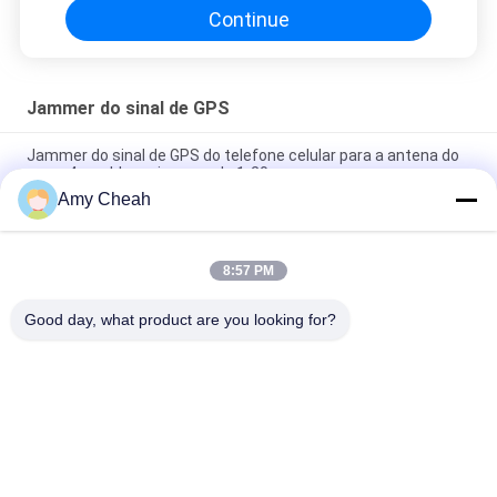
Continue
Jammer do sinal de GPS
Jammer do sinal de GPS do telefone celular para a antena do
carro 4 que bloqueia a escala 1-20m
Amy Cheah
construtor do jammer 1500MHZ do sinal de 800mW 30dBm
GPS, jammer dos Gps
8:57 PM
Carro sem fio exterior GPS dos jammer do sinal 150mA que
segue com interruptor
Good day, what product are you looking for?
Categorias populares
Todos
Jammer Do Sinal Do 
Jammer Portátil Do 
Telefone Celular
Telefone Celular
Jammer Do UAV Do 
Jammer Do Poder 