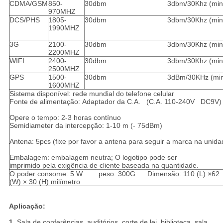
CDMA/GSM
850-
30dbm
3dbm/30Khz (min
970MHZ
DCS/PHS
1805-
30dbm
3dbm/30Khz (min
1990MHZ
3G
2100-
30dbm
3dbm/30Khz (min
2200MHZ
WIFI
2400-
30dbm
3dbm/30Khz (min
2500MHZ
GPS
1500-
30dbm
3dBm/30KHz (min
1600MHZ
Sistema disponível: rede mundial do telefone celular
Fonte de alimentação: Adaptador da C.A. (C.A. 110-240V DC9V)
Opere o tempo: 2-3 horas contínuo
Semidiameter da intercepção: 1-10 m (- 75dBm)
Antena: 5pcs (fixe por favor a antena para seguir a marca na unida
Embalagem: embalagem neutra; O logotipo pode ser
imprimido pela exigência de cliente baseada na quantidade.
O poder consome: 5 W peso: 300G Dimensão: 110 (L) ×62
(W) × 30 (H) milímetro
Aplicação:
1.
Sala de conferências, auditórios, corte de lei, biblioteca, sala