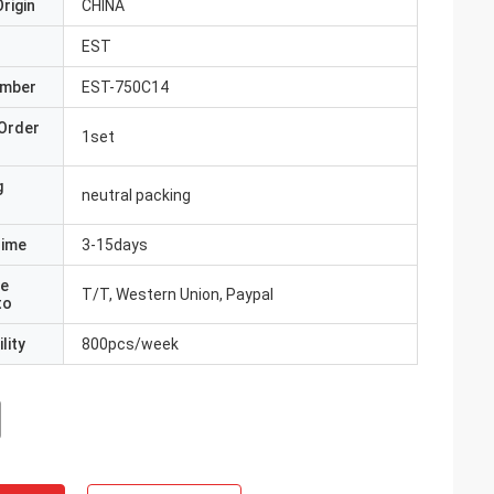
rigin
CHINA
EST
umber
EST-750C14
Order
1set
g
neutral packing
Time
3-15days
e
T/T, Western Union, Paypal
to
lity
800pcs/week