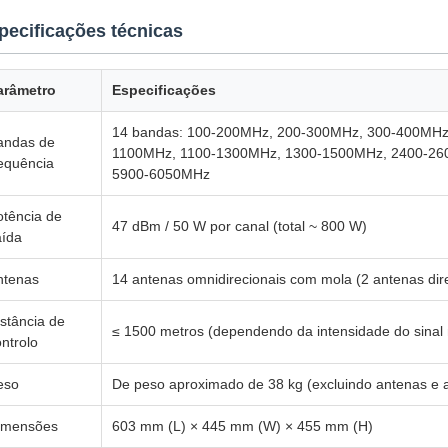
pecificações técnicas
arâmetro
Especificações
14 bandas: 100-200MHz, 200-300MHz, 300-400MHz
andas de
1100MHz, 1100-1300MHz, 1300-1500MHz, 2400-26
requência
5900-6050MHz
otência de
47 dBm / 50 W por canal (total ~ 800 W)
aída
ntenas
14 antenas omnidirecionais com mola (2 antenas dire
stância de
≤ 1500 metros (dependendo da intensidade do sinal 
ntrolo
eso
De peso aproximado de 38 kg (excluindo antenas e 
imensões
603 mm (L) × 445 mm (W) × 455 mm (H)