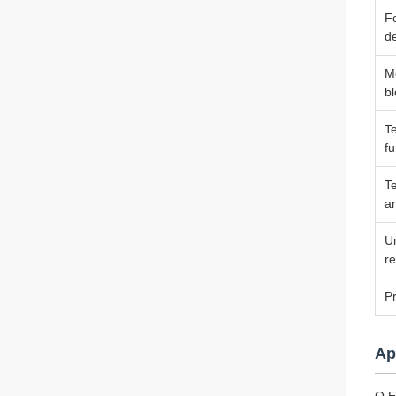
F
d
M
b
T
f
T
a
U
re
P
Ap