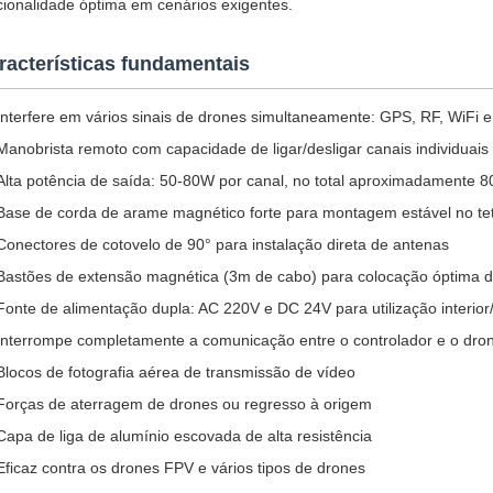
cionalidade óptima em cenários exigentes.
racterísticas fundamentais
Interfere em vários sinais de drones simultaneamente: GPS, RF, WiFi
Manobrista remoto com capacidade de ligar/desligar canais individuais
Alta potência de saída: 50-80W por canal, no total aproximadamente 
Base de corda de arame magnético forte para montagem estável no tet
Conectores de cotovelo de 90° para instalação direta de antenas
Bastões de extensão magnética (3m de cabo) para colocação óptima 
Fonte de alimentação dupla: AC 220V e DC 24V para utilização interior/
Interrompe completamente a comunicação entre o controlador e o dro
Blocos de fotografia aérea de transmissão de vídeo
Forças de aterragem de drones ou regresso à origem
Capa de liga de alumínio escovada de alta resistência
Eficaz contra os drones FPV e vários tipos de drones