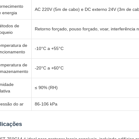
ornecimento
AC 220V (5m de cabo) e DC externo 24V (3m de ca
e energia
étodos de
Retorno forçado, pouso forçado, voar, interferência
loqueio
emperatura de
-10°C a +55°C
uncionamento
emperatura de
-20°C a +60°C
rmazenamento
midade
≤ 90% (RH)
lativa
ressão do ar
86-106 kPa
licações