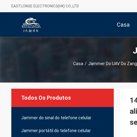
EASTLONGE ELECTRONICS(HK) CO.,LTD
Casa
Casa
/
Jammer Do UAV Do Zan
Todos Os Produtos
14
al
Jammer do sinal do telefone celular
s
Jammer portátil do telefone celular