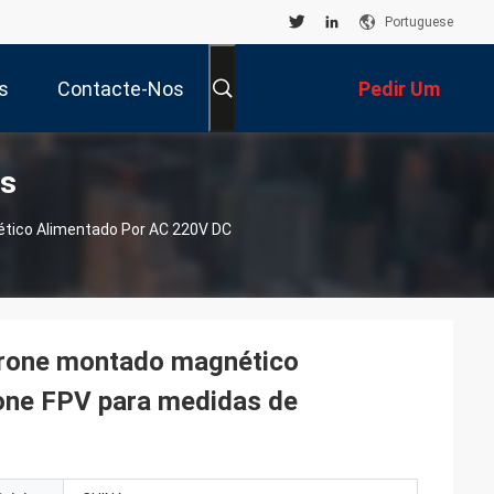
Portuguese
s
Contacte-Nos
Pedir Um
s
Orçamento
ético Alimentado Por AC 220V DC
-drone montado magnético
one FPV para medidas de