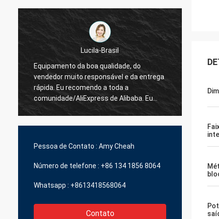
DE
Hamadivo-França
a
O melhor vendedor, boa transação e prazo
transp
de entrega rápido
Di
Fai
int
Pessoa de Contato :
Amy Cheah
Número de telefone :
+86 134 1856 8064
Mé
blo
Whatsapp :
+8613418568064
Pot
Contato
saí