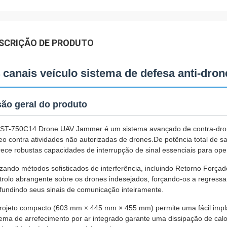
SCRIÇÃO DE PRODUTO
 canais veículo sistema de defesa anti-dr
são geral do produto
ST-750C14 Drone UAV Jammer é um sistema avançado de contra-drone
eo contra atividades não autorizadas de drones.De potência total de s
rece robustas capacidades de interrupção de sinal essenciais para o
lizando métodos sofisticados de interferência, incluindo Retorno Forç
trolo abrangente sobre os drones indesejados, forçando-os a regressar
fundindo seus sinais de comunicação inteiramente.
rojeto compacto (603 mm × 445 mm × 455 mm) permite uma fácil impla
tema de arrefecimento por ar integrado garante uma dissipação de calo