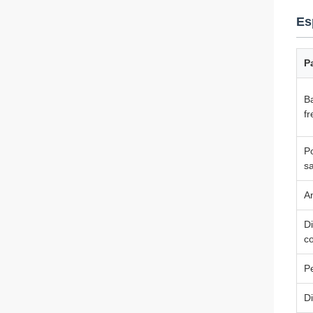
Es
P
B
f
P
s
A
Di
co
P
D