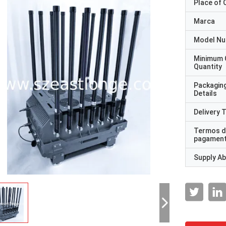
Place of O
Marca
Model N
Minimum 
Quantity
Packagin
Details
Delivery 
Termos d
pagamen
Supply Abi