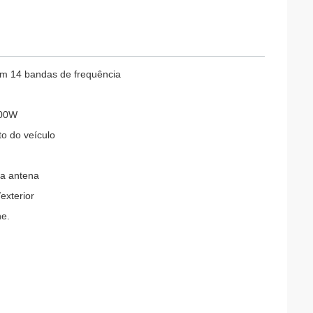
 em 14 bandas de frequência
800W
o do veículo
da antena
exterior
ne.