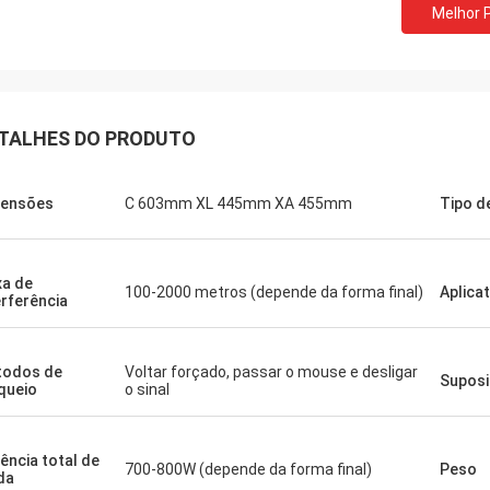
Melhor 
TALHES DO PRODUTO
Lança-Canadá
orte rápido e nenhuns problemas
mensões
C 603mm XL 445mm XA 455mm
Tipo d
xa de
100-2000 metros (depende da forma final)
Aplicat
erferência
todos de
Voltar forçado, passar o mouse e desligar
Suposi
queio
o sinal
ência total de
700-800W (depende da forma final)
Peso
da