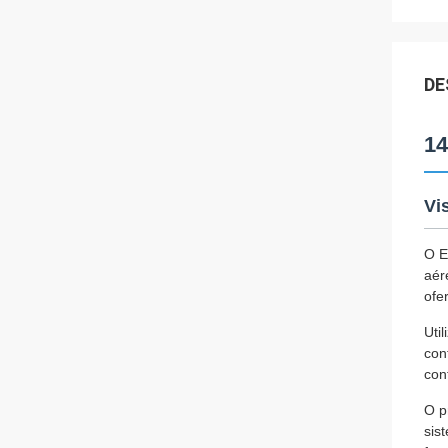
DE
14
Vi
O E
aér
ofe
Uti
con
con
O p
sis